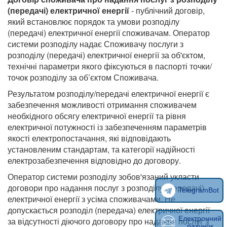
(передачі) електричної енергії
- публічний договір,
який встановлює порядок та умови розподілу
(передачі) електричної енергії споживачам. Оператор
системи розподілу надає Споживачу послуги з
розподілу (передачі) електричної енергії за об'єктом,
технічні параметри якого фіксуються в паспорті точки/
точок розподілу за об’єктом Споживача.
Результатом розподілу/передачі електричної енергії є
забезпечення можливості отримання споживачем
необхідного обсягу електричної енергії та рівня
електричної потужності із забезпеченням параметрів
якості електропостачання, які відповідають
установленим стандартам, та категорії надійності
електрозабезпечення відповідно до договору.
Оператор системи розподілу зобов'язаний укласти
договори про надання послуг з розподілу (передачі)
TelegramBot
електричної енергії з усіма споживачами. Не
допускається розподіл (передача) електричної енергії
Електронний
за відсутності діючого договору про надання послуг з
рахунок