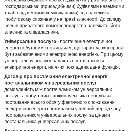
господарськими (присадибними) будівлями наземними
та/або підземними комунікаціями), що належить
побутовому споживачу на праві власності. До складу
членів приватного домогосподарства належать його
власник та співвласники.
Універсальна послуга
- постачання електричної
енергії побутовим споживачам, що гарантує їхні права
бути забезпеченими електричною енергією. При цьому,
універсальну послугу надають постачальники
електричної енергії, на яких покладена дана функція.
Договір про постачання електричної енергії
постачальником універсальних послуг
-
домовленість між постачальником універсальних
послуг та побутовим споживачем, яка передбачає
постачання всього обсягу фактичного споживання
електричної енергії споживачем у певний період часу
постачальником універсальних послуг за цінами
постачальника універсальних послуг.
Договір споживача про надання послуг з розподілу