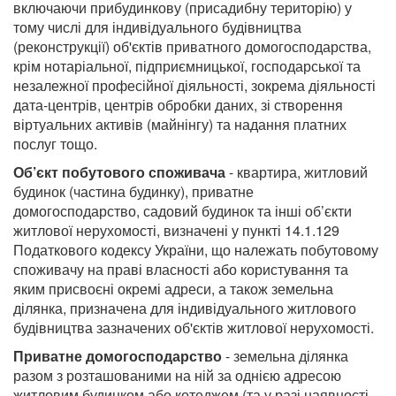
включаючи прибудинкову (присадибну територію) у
тому числі для індивідуального будівництва
(реконструкції) об'єктів приватного домогосподарства,
крім нотаріальної, підприємницької, господарської та
незалежної професійної діяльності, зокрема діяльності
дата-центрів, центрів обробки даних, зі створення
віртуальних активів (майнінгу) та надання платних
послуг тощо.
Об’єкт побутового споживача
- квартира, житловий
будинок (частина будинку), приватне
домогосподарство, садовий будинок та інші об’єкти
житлової нерухомості, визначені у пункті 14.1.129
Податкового кодексу України, що належать побутовому
споживачу на праві власності або користування та
яким присвоєні окремі адреси, а також земельна
ділянка, призначена для індивідуального житлового
будівництва зазначених об'єктів житлової нерухомості.
Приватне домогосподарство
- земельна ділянка
разом з розташованими на ній за однією адресою
житловим будинком або котеджем (та у разі наявності