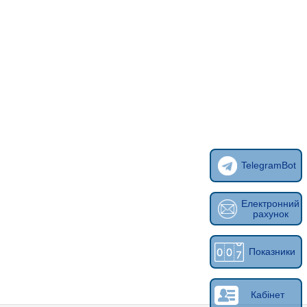
TelegramBot
Електронний
рахунок
Показники
Кабінет