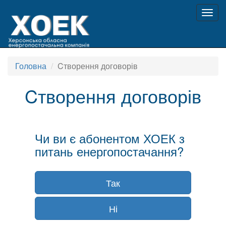
Togg
navig
Головна
Cтворення договорів
Cтворення договорів
Чи ви є абонентом ХОЕК з
питань енергопостачання?
Так
Ні